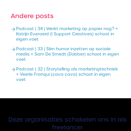
Andere posts
Podcast | 34 | Werkt marketing op papier nog? +
Katrijn Everaerd (I Support Creatives) schoot in
eigen voet
Podcast | 33 | Slim humor inzetten op sociale
media + Sam De Smedt (Dobber) schoot in eigen
voet
Podcast | 32 | Storytelling als marketingtechniek
+ Veerle Franqui (çava çava) schoot in eigen
voet
Deze organisaties schakelen ons in als
freelancer