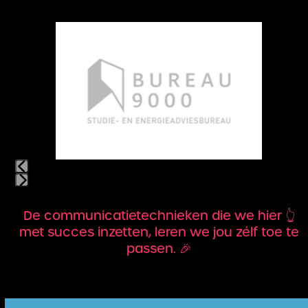
Use
the
left
and
right
arrow
keys
to
access
the
carousel
navigation
Press
buttons
escape
De communicatietechnieken die we hier 👆
to
met succes inzetten, leren we jou zélf toe te
go
passen. 🎉
to
the
first
slide