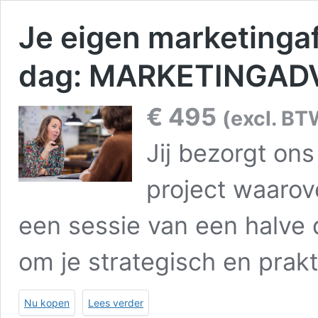
Je eigen marketingaf
dag: MARKETINGAD
€
495
(excl. BT
Jij bezorgt on
project waarove
een sessie van een halve 
om je strategisch en prakt
Nu kopen
Lees verder