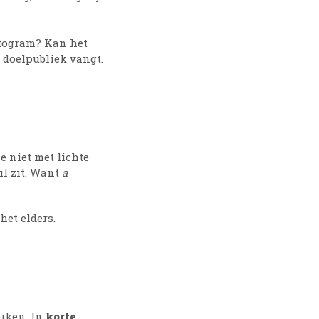
ctogram? Kan het
 doelpubliek vangt.
e niet met lichte
il zit. Want
a
het elders.
eiken. In
korte