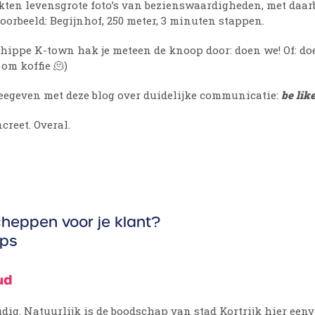
jkten levensgrote foto’s van bezienswaardigheden, met daarb
voorbeeld: Begijnhof, 250 meter, 3 minuten stappen.
hippe K-town hak je meteen de knoop door: doen we! Of: doen
om koffie 🫠)
egeven met deze blog over duidelijke communicatie:
be lik
creet. Overal.
cheppen voor je klant?
ips
ud
dig. Natuurlijk is de boodschap van stad Kortrijk hier eenv