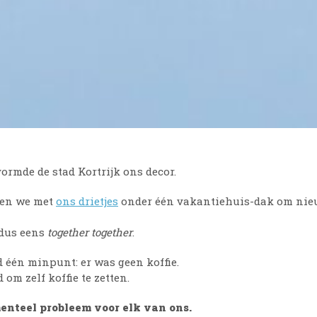
ormde de stad Kortrijk ons decor.
ten we met
ons drietjes
onder één vakantiehuis-dak om nie
 dus eens
together together
.
 één minpunt: er was geen koffie.
om zelf koffie te zetten.
enteel probleem voor elk van ons.