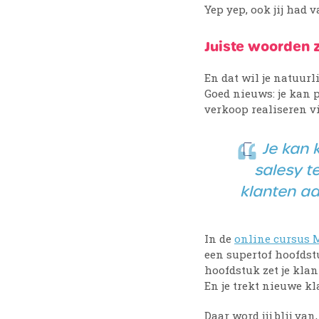
Yep yep, ook jij had v
Juiste woorden z
En dat wil je natuurl
Goed nieuws: je kan 
verkoop realiseren v
Je kan k
salesy t
klanten aan
In de
online cursus 
een supertof hoofdst
hoofdstuk zet je klan
En je trekt nieuwe kla
Daar word jij blij va