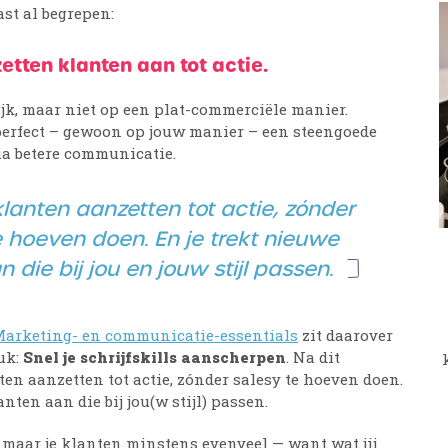
ast al begrepen:
etten klanten aan tot actie.
ijk, maar niet op een plat-commerciële manier.
perfect – gewoon op jouw manier – een steengoede
ia betere communicatie.
lanten aanzetten tot actie, zónder
e hoeven doen. En je trekt nieuwe
 die bij jou en jouw stijl passen.
Marketing- en communicatie-essentials
zit daarover
uk:
Snel je schrijfskills aanscherpen
. Na dit
ten aanzetten tot actie, zónder salesy te hoeven doen.
nten aan die bij jou(w stijl) passen.
n, maar je klanten minstens evenveel — want wat jij