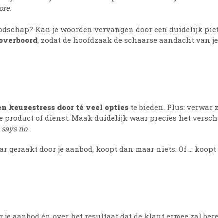
ore
.
 boodschap? Kan je woorden vervangen door een duidelijk pi
 overboord
, zodat de hoofdzaak de schaarse aandacht van je
n keuzestress door té veel opties
te bieden. Plus: verwar z
e product of dienst. Maak duidelijk waar precies het versch
 says no
.
ar geraakt door je aanbod, koopt dan maar niets. Of … koopt 
r je aanbod én over het resultaat dat de klant ermee zal ber