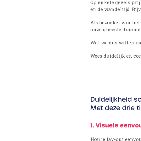
Op enkele gevels pri
én de wandeltijd. Bij
Als bezoeker van het 
onze queeste draaide 
Wat we dus willen me
Wees duidelijk en con
Duidelijkheid s
Met deze drie t
1. Visuele eenvo
Hou je lay-out eenvou