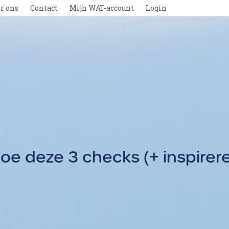
r ons
Contact
Mijn WAT-account
Login
oe deze 3 checks (+ inspirer