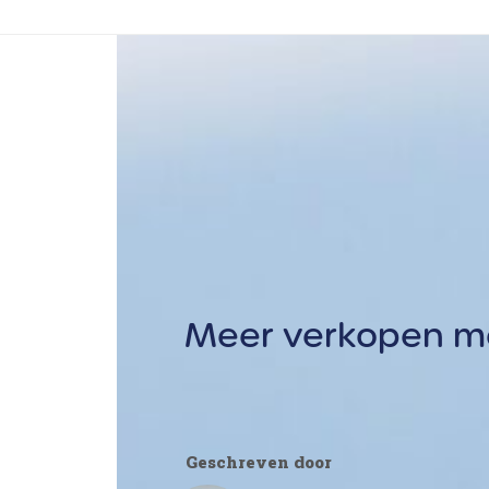
Skip
to
Marketingadvies
Opleidinge
content
Meer verkopen met
Geschreven door