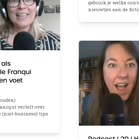
gebruik je welke cont
nieuwtjes aan de fict
 als
le Franqui
en voet
gouden)
ancqui vertelt over
e (niet-business) tips