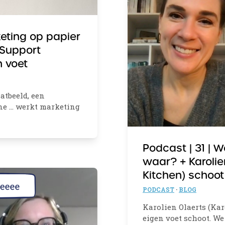
keting op papier
 Support
n voet
aatbeeld, een
ne … werkt marketing
Podcast | 31 | W
waar? + Karolie
Kitchen) schoot
PODCAST
·
BLOG
Karolien Olaerts (Karo
eigen voet schoot. W