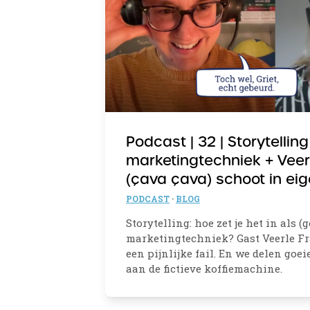
Podcast | 32 | Storytelling
marketingtechniek + Veer
(çava çava) schoot in eig
PODCAST
·
BLOG
Storytelling: hoe zet je het in als (
marketingtechniek? Gast Veerle Fr
een pijnlijke fail. En we delen goei
aan de fictieve koffiemachine.