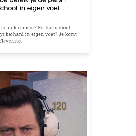
oe bereik je de pers +
schoot in eigen voet
 als ondernemer? En hoe schoot
y) keihard in eigen voet? Je komt
flevering.