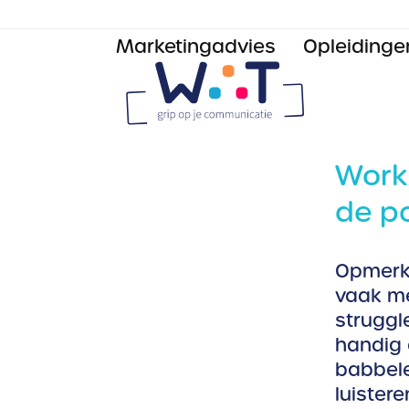
Skip
to
Marketingadvies
Opleidinge
content
Work
de p
Opmerke
vaak me
struggle
handig 
babbele
luistere