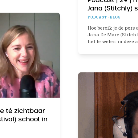
Podcast | 29 | H
Jana (Stitchly) 
PODCAST
·
BLOG
Hoe bereik je de pers
Jana De Maré (Stitchl
het te weten in deze a
ne té zichtbaar
tival) schoot in