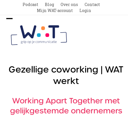
Skip
Podcast
Blog
Over ons
Contact
to
Mijn WAT-account
Login
content
Open
Close
mobile
mobile
menu
menu
Gezellige coworking | WAT
werkt
Working Apart Together met
gelijkgestemde ondernemers