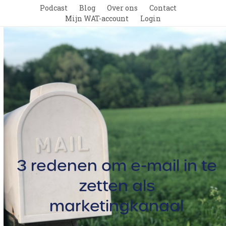
Skip
Podcast
Blog
Over ons
Contact
to
Mijn WAT-account
Login
content
Open
Close
mobile
mobile
menu
menu
3 redenen om e-mail in te
zetten als
marketingkanaal