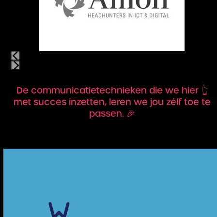
arrow
keys
to
access
the
carousel
navigation
Press
buttons
escape
De communicatietechnieken die we hier 👆
to
met succes inzetten, leren we jou zélf toe te
go
passen. 🎉
to
the
first
slide