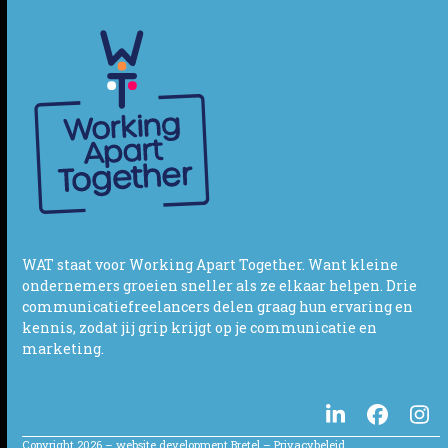
WAT staat voor Working Apart Together. Want kleine
ondernemers groeien sneller als ze elkaar helpen. Drie
communicatiefreelancers delen graag hun ervaring en
kennis, zodat jij grip krijgt op je communicatie en
marketing.
LinkedIn
Facebo
In
Copyright 2026 – website development
Bretel
–
Privacybeleid