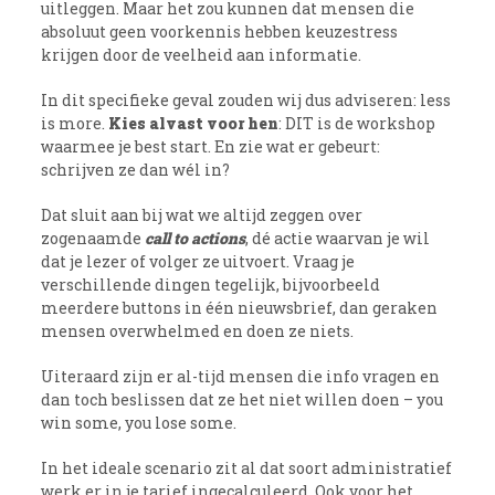
uitleggen. Maar het zou kunnen dat mensen die
absoluut geen voorkennis hebben keuzestress
krijgen door de veelheid aan informatie.
In dit specifieke geval zouden wij dus adviseren: less
is more.
Kies alvast voor hen
: DIT is de workshop
waarmee je best start. En zie wat er gebeurt:
schrijven ze dan wél in?
Dat sluit aan bij wat we altijd zeggen over
zogenaamde
call to actions
, dé actie waarvan je wil
dat je lezer of volger ze uitvoert. Vraag je
verschillende dingen tegelijk, bijvoorbeeld
meerdere buttons in één nieuwsbrief, dan geraken
mensen overwhelmed en doen ze niets.
Uiteraard zijn er al-tijd mensen die info vragen en
dan toch beslissen dat ze het niet willen doen – you
win some, you lose some.
In het ideale scenario zit al dat soort administratief
werk er in je tarief ingecalculeerd. Ook voor het