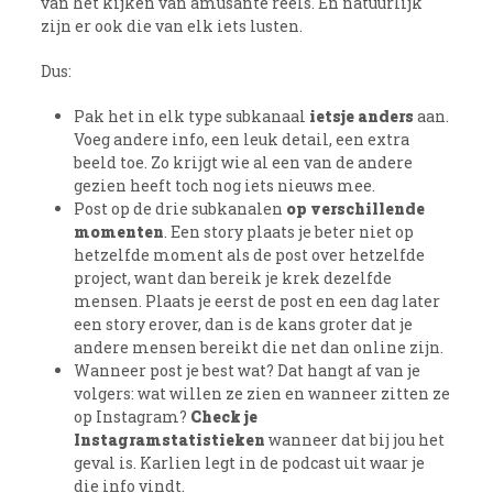
van het kijken van amusante reels. En natuurlijk
zijn er ook die van elk iets lusten.
Dus:
Pak het in elk type subkanaal
ietsje anders
aan.
Voeg andere info, een leuk detail, een extra
beeld toe. Zo krijgt wie al een van de andere
gezien heeft toch nog iets nieuws mee.
Post op de drie subkanalen
op verschillende
momenten
. Een story plaats je beter niet op
hetzelfde moment als de post over hetzelfde
project, want dan bereik je krek dezelfde
mensen. Plaats je eerst de post en een dag later
een story erover, dan is de kans groter dat je
andere mensen bereikt die net dan online zijn.
Wanneer post je best wat? Dat hangt af van je
volgers: wat willen ze zien en wanneer zitten ze
op Instagram?
Check je
Instagramstatistieken
wanneer dat bij jou het
geval is. Karlien legt in de podcast uit waar je
die info vindt.