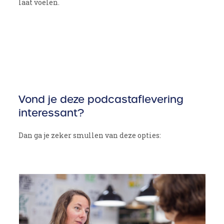
laat voelen.
Vond je deze podcastaflevering
interessant?
Dan ga je zeker smullen van deze opties:
Use
the
left
and
right