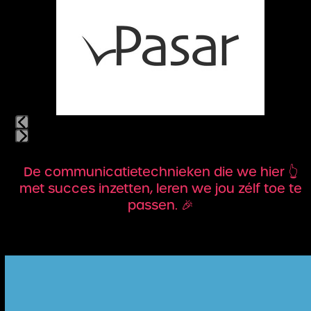
left
and
right
arrow
keys
to
access
the
carousel
navigation
Press
buttons
escape
De communicatietechnieken die we hier 👆
to
met succes inzetten, leren we jou zélf toe te
go
passen. 🎉
to
the
first
slide