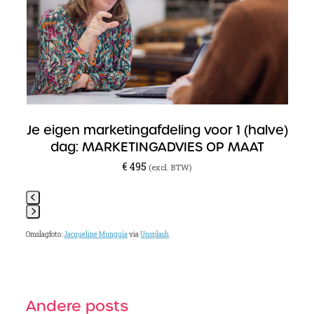
arrow
keys
to
access
the
carousel
navigation
buttons
Je eigen marketingafdeling voor 1 (halve)
L
dag: MARKETINGADVIES OP MAAT
€
495
(excl. BTW)
Press
Omslagfoto:
Jacqueline Munguía
via
Unsplash
escape
to
go
to
the
Andere posts
first