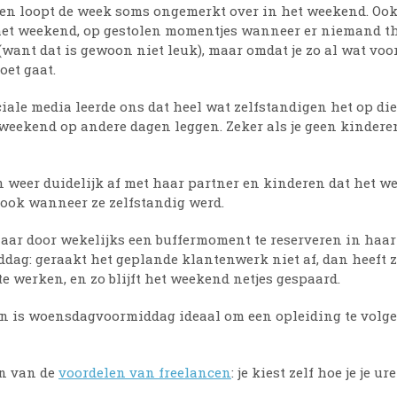
gen loopt de week soms ongemerkt over in het weekend. Oo
et weekend, op gestolen momentjes wanneer er niemand thu
(want dat is gewoon niet leuk), maar omdat je zo al wat vo
oet gaat.
iale media leerde ons dat heel wat zelfstandigen het op d
weekend op andere dagen leggen. Zeker als je geen kinderen 
n weer duidelijk af met haar partner en kinderen dat het we
 ook wanneer ze zelfstandig werd.
aar door wekelijks een buffermoment te reserveren in haar
ag: geraakt het geplande klantenwerk niet af, dan heeft 
 te werken, en zo blijft het weekend netjes gespaard.
an is woensdagvoormiddag ideaal om een opleiding te volgen 
en van de
voordelen van freelancen
: je kiest zelf hoe je je u