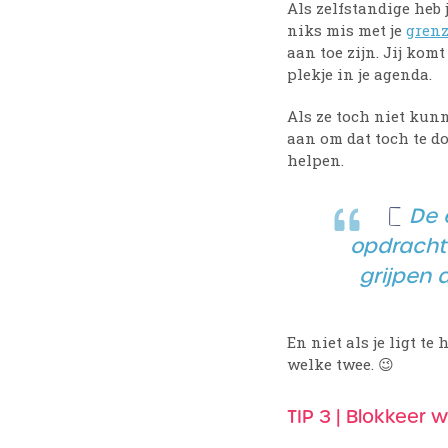
Als zelfstandige heb j
niks mis met je
gren
aan toe zijn. Jij ko
plekje in je agenda.
Als ze toch niet ku
aan om dat toch te d
helpen.
De 
opdrachte
grijpen 
En niet als je ligt te
welke twee. 😉
TIP 3 | Blokkeer