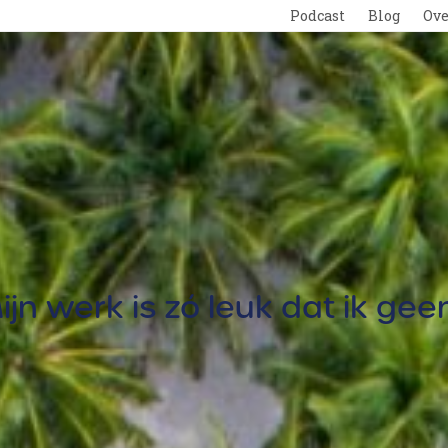
Podcast
Blog
Ove
n
Gratis
ijn werk is zó leuk dat ik ge