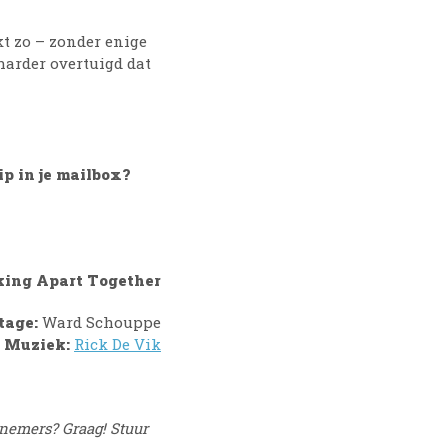
rkt zo – zonder enige
harder overtuigd dat
p in je mailbox?
king Apart Together
age:
Ward Schouppe
Muziek:
Rick De Vik
rnemers? Graag! Stuur