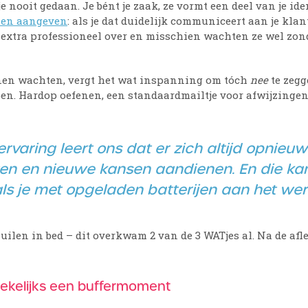
e nooit gedaan. Je bént je zaak, ze vormt een deel van je iden
zen aangeven
: als je dat duidelijk communiceert aan je klan
mt extra professioneel over en misschien wachten ze wel zo
nnen wachten, vergt het wat inspanning om tóch
nee
te zegg
oen. Hardop oefenen, een standaardmailtje voor afwijzingen
ervaring leert ons dat er zich altijd opnieuw
n en nieuwe kansen aandienen. En die kan
als je met opgeladen batterijen aan het wer
 huilen in bed – dit overkwam 2 van de 3 WATjes al. Na de afl
 wekelijks een buffermoment