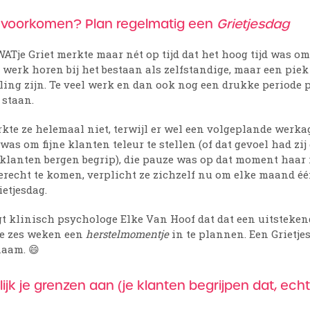
n voorkomen? Plan regelmatig een
Grietjesdag
WATje Griet merkte maar nét op tijd dat het hoog tijd was o
werk horen bij het bestaan als zelfstandige, maar een piek
eling zijn. Te veel werk en dan ook nog een drukke periode
 staan.
te ze helemaal niet, terwijl er wel een volgeplande werka
was om fijne klanten teleur te stellen (of dat gevoel had zi
 klanten bergen begrip), die pauze was op dat moment haar
 terecht te komen, verplicht ze zichzelf nu om elke maand é
ietjesdag.
gt klinisch psychologe Elke Van Hoof dat dat een uitstekend 
e zes weken een
herstelmomentje
in te plannen. Een Grietje
naam. 😄
lijk je grenzen aan (je klanten begrijpen dat, ech