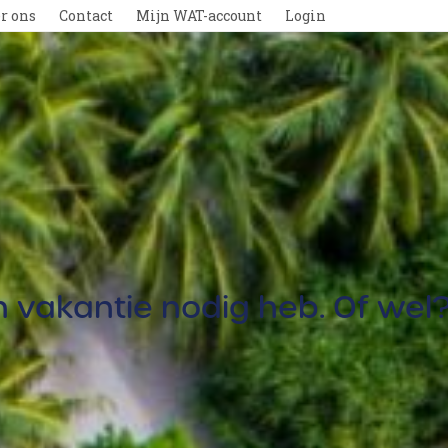
r ons
Contact
Mijn WAT-account
Login
en vakantie nodig heb. Of wel