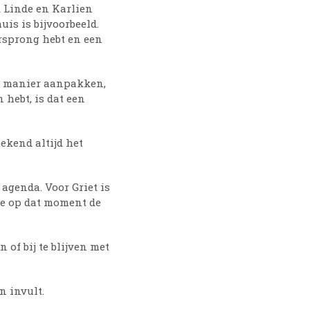
k
Linde en Karlien
is is bijvoorbeeld.
orsprong hebt en een
ie manier aanpakken,
hebt, is dat een
ekend altijd het
 agenda. Voor Griet
is
ze op dat moment de
of bij te blijven met
ren invult.