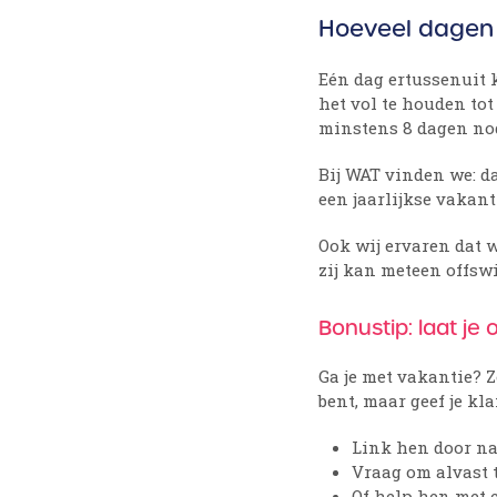
Hoeveel dagen 
Eén dag ertussenuit 
het vol te houden tot
minstens 8 dagen nod
Bij WAT vinden we: d
een jaarlijkse vakan
Ook wij ervaren dat 
zij kan meteen offsw
Bonustip: laat je 
Ga je met vakantie? Z
bent, maar geef je kla
Link hen door na
Vraag om alvast 
Of help hen met