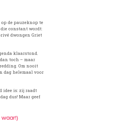
m op de pauzeknop te
 die constant wordt:
 privé dwongen Griet
genda klaarstond.
j dan toch – maar
 redding. Om nooit
én dag helemaal voor
idee is: zij raadt
sdag dus! Maar geef
t waar!)