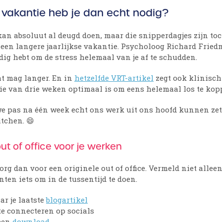
vakantie heb je dan echt nodig?
kan absoluut al deugd doen, maar die snipperdagjes zijn to
 een langere jaarlijkse vakantie. Psycholoog Richard Friedm
ig hebt om de stress helemaal van je af te schudden.
at mag langer. En in
hetzelfde VRT-artikel
zegt ook klinisch
tie van drie weken optimaal is om eens helemaal los te kop
we pas na één week echt ons werk uit ons hoofd kunnen zet
itchen. 😄
out of office voor je werken
org dan voor een originele out of office. Vermeld niet allee
nten iets om in de tussentijd te doen.
ar je laatste
blogartikel
te connecteren op socials
 een
download
.