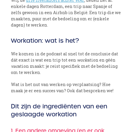
Wij, de
drie freelancers achter WAT
, deden het al:
enkele dagen Rotterdam, een trip naar Spanje of
zelfs gewoon in een Airbnb in België. Een trip die we
maakten, puur met de bedoeling om er (enkele
dagen) te werken.
Workation: wat is het?
We komen in de podcast al snel tot de conclusie dat
dát exact is wat een trip tot een
work
ation en géén
vac
ation maakt: je reist specifiek met de bedoeling
om te werken.
Wat is het nut van werken op verplaatsing? Hoe
maak je er een succes van? Ook dat bespreken we!
Dit zijn de ingrediënten van een
geslaagde workation
1. Een andere omgeving (en er ook