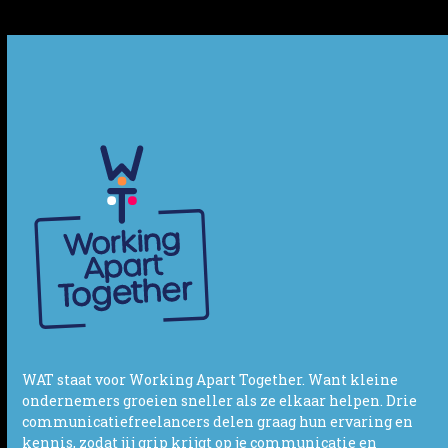
first
slide
WAT staat voor Working Apart Together. Want kleine
ondernemers groeien sneller als ze elkaar helpen. Drie
communicatiefreelancers delen graag hun ervaring en
kennis, zodat jij grip krijgt op je communicatie en