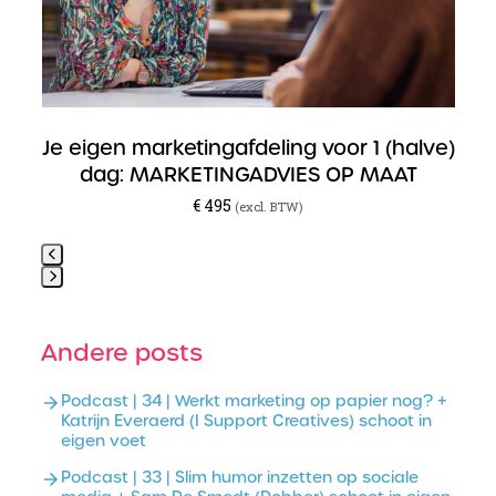
to
access
the
carousel
navigation
buttons
Je eigen marketingafdeling voor 1 (halve)
L
dag: MARKETINGADVIES OP MAAT
€
495
(excl. BTW)
Press
escape
to
Andere posts
go
to
Podcast | 34 | Werkt marketing op papier nog? +
the
Katrijn Everaerd (I Support Creatives) schoot in
first
eigen voet
slide
Podcast | 33 | Slim humor inzetten op sociale