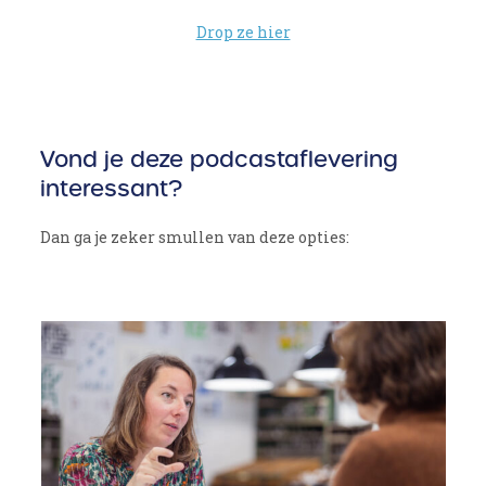
Drop ze hier
Vond je deze podcastaflevering
interessant?
Dan ga je zeker smullen van deze opties:
Use
the
left
and
right
arrow
keys