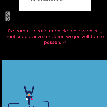
to
access
the
carousel
navigation
Press
buttons
escape
De communicatietechnieken die we hier 👆
to
met succes inzetten, leren we jou zélf toe te
go
passen. 🎉
to
the
first
slide