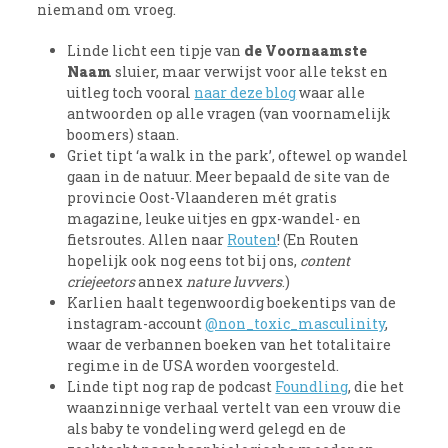
niemand om vroeg.
Linde licht een tipje van
de Voornaamste
Naam
sluier, maar verwijst voor alle tekst en
uitleg toch vooral
naar deze blog
waar alle
antwoorden op alle vragen (van voornamelijk
boomers) staan.
Griet tipt ‘a walk in the park’, oftewel op wandel
gaan in de natuur. Meer bepaald de site van de
provincie Oost-Vlaanderen mét gratis
magazine, leuke uitjes en gpx-wandel- en
fietsroutes. Allen naar
Routen
! (En Routen
hopelijk ook nog eens tot bij ons,
content
criejeetors
annex
nature luvvers
.)
Karlien haalt tegenwoordig boekentips van de
instagram-account
@non_toxic_masculinity
,
waar de verbannen boeken van het totalitaire
regime in de USA worden voorgesteld.
Linde tipt nog rap de podcast
Foundling
, die het
waanzinnige verhaal vertelt van een vrouw die
als baby te vondeling werd gelegd en de