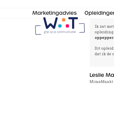
Skip
to
Marketingadvies
Opleidinge
content
Ik zat me
opleiding
oppepper
Dit opleid
dat ik de
Leslie M
MimaMaakt