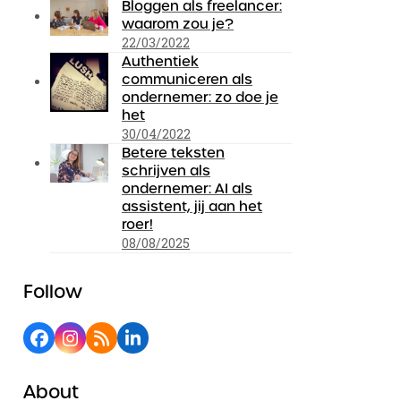
Bloggen als freelancer:
waarom zou je?
22/03/2022
Authentiek
communiceren als
ondernemer: zo doe je
het
30/04/2022
Betere teksten
schrijven als
ondernemer: AI als
assistent, jij aan het
roer!
08/08/2025
Follow
Facebook
Instagram
RSS
LinkedIn
About