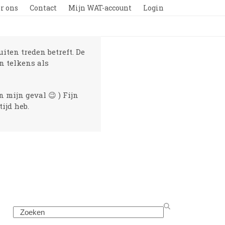
r ons
Contact
Mijn WAT-account
Login
ten treden betreft. De
en telkens als
 mijn geval 😉 ) Fijn
ijd heb.
Search