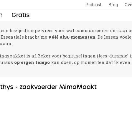
Podcast
Blog
Ove
n
Gratis
t een beetje drempelvrees voor wat communiceren en naar bui
 Essentials bracht me
véél aha-momenten
. De lessen voel
s
aan.
ingspakket is af. Zeker voor beginnelingen (lees ‘dummie’ in
 cursus
op eigen tempo
kan doen, op momenten dat ik even t
athys - zaakvoerder MimaMaakt