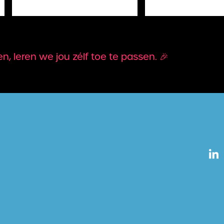
 leren we jou zélf toe te passen. 🎉
L