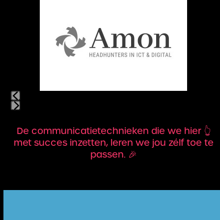
the
left
and
right
arrow
keys
to
access
the
carousel
navigation
Press
buttons
escape
De communicatietechnieken die we hier 👆
to
met succes inzetten, leren we jou zélf toe te
go
passen. 🎉
to
the
first
slide