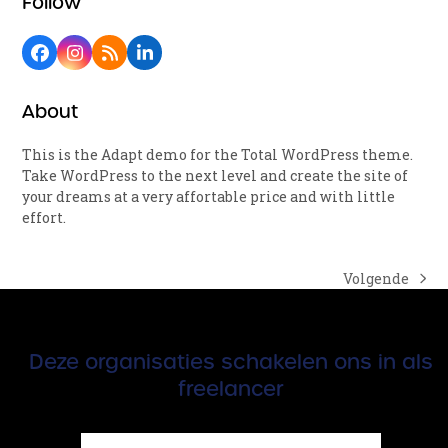
Follow
Facebook
Instagram
RSS
LinkedIn
About
This is the Adapt demo for the Total WordPress theme.
Take WordPress to the next level and create the site of
your dreams at a very affortable price and with little
effort.
Volgende
next
post:
Deze organisaties schakelen ons in als
freelancer
Use