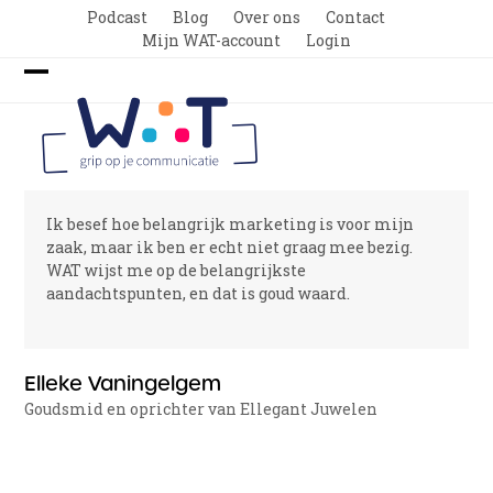
Skip
Podcast
Blog
Over ons
Contact
to
Mijn WAT-account
Login
content
Open
Close
mobile
mobile
menu
menu
Ik besef hoe belangrijk marketing is voor mijn
zaak, maar ik ben er echt niet graag mee bezig.
WAT wijst me op de belangrijkste
aandachtspunten, en dat is goud waard.
Elleke Vaningelgem
Goudsmid en oprichter van Ellegant Juwelen