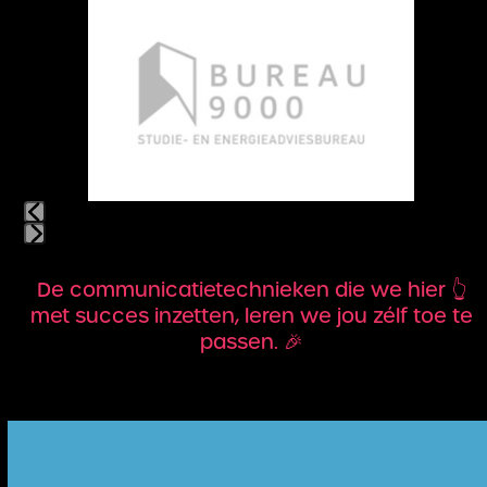
the
left
and
right
arrow
keys
to
access
the
carousel
navigation
Press
buttons
escape
De communicatietechnieken die we hier 👆
to
met succes inzetten, leren we jou zélf toe te
go
passen. 🎉
to
the
first
slide