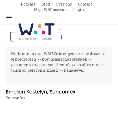
Skip
Podcast
Blog
Over ons
Contact
to
Mijn WAT-account
Login
content
Open
Close
mobile
mobile
menu
menu
Herbronnen met WAT! Ze brengen de rode draad in
je mediaplan >> met magische spreuken >>
patronen >> waaier van thema’s >> en alles met ‘a
touch of’ persoonlijkheid >> Dankjewel!
Emelien Kestelyn, Sunconfex
Sunconfex