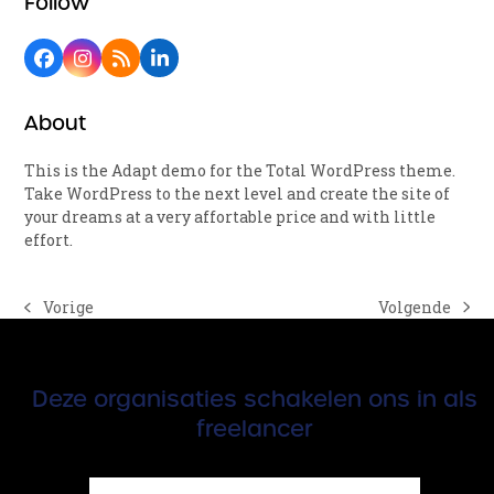
Follow
Facebook
Instagram
RSS
LinkedIn
About
This is the Adapt demo for the Total WordPress theme.
Take WordPress to the next level and create the site of
your dreams at a very affortable price and with little
effort.
Volgende
Vorige
next
previous
post:
post:
Deze organisaties schakelen ons in als
freelancer
Use