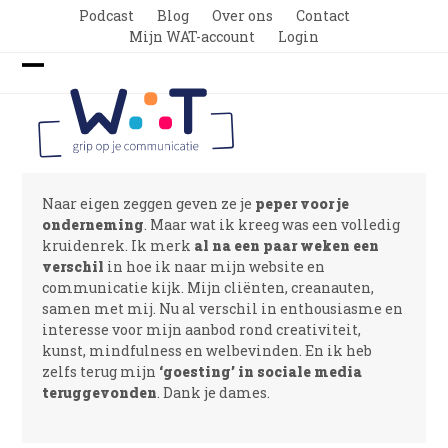
Skip
Podcast
Blog
Over ons
Contact
to
Mijn WAT-account
Login
content
Open
Close
mobile
mobile
menu
menu
Naar eigen zeggen geven ze je
peper voor je
onderneming
. Maar wat ik kreeg was een volledig
kruidenrek. Ik merk
al na een paar weken een
verschil
in hoe ik naar mijn website en
communicatie kijk. Mijn cliënten, creanauten,
samen met mij. Nu al verschil in enthousiasme en
interesse voor mijn aanbod rond creativiteit,
kunst, mindfulness en welbevinden. En ik heb
zelfs terug mijn
‘goesting’ in sociale media
teruggevonden
. Dank je dames.