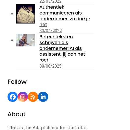
22/03/2022
Authentiek
communiceren als
ondernemer: zo doe je
het
30/04/2022
Betere teksten
schrijven als
ondernemer: AI als
assistent, jij aan het
roer!
08/08/2025
Follow
Facebook
Instagram
RSS
LinkedIn
About
This is the Adapt demo for the Total