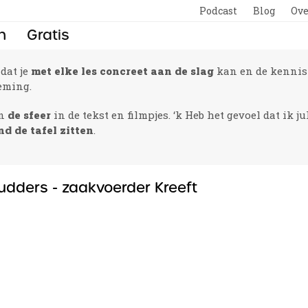
Podcast
Blog
Ove
n
Gratis
 dat je
met elke les concreet aan de slag
kan en de kenni
eming.
an
de sfeer
in de tekst en filmpjes. ‘k Heb het gevoel dat ik j
d de tafel zitten
.
udders - zaakvoerder Kreeft