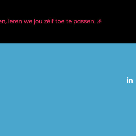
 leren we jou zélf toe te passen. 🎉
L