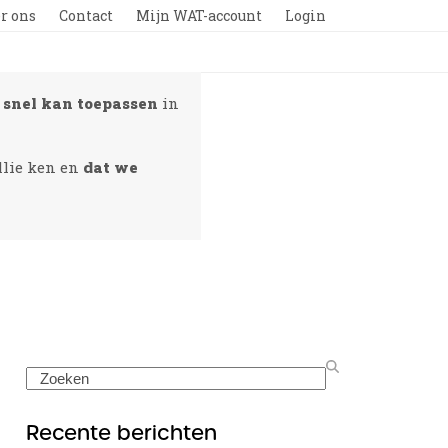
r ons
Contact
Mijn WAT-account
Login
s
snel kan toepassen
in
ullie ken en
dat we
Search
Recente berichten