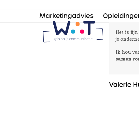
Skip
to
Marketingadvies
Opleidinge
content
Het is fijn
je ondern
Ik hou v
samen ron
Valerie H